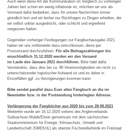
Auch wenn diese Art der Kommunikation im Vergleich zu vorherigen
Jahren fast schon ein wenig inflationär ist, möchten wir uns als
Vorstand dafür bedanken, dass Ihr unsere Nachrichten immer
gründlich lest und wir bisher nur Rückfragen zu Dingen erhielten, die
wir selbst unklar ausgedrückt, oder schlicht und ergreifend
vergessen hatten.
Gegenüber vorheriger Festlegungen zur Fangbuchausgabe 2021,
haben wir uns mittlerweile dazu entschlossen, diese per
Postversand durchzuführen.
Für alle Beitragszahlungen bis
einschließlich 31.12.2020 werden wir den Versand
im Laufe des Januars 2021 durchführen.
Bitte habt dafür
Verständnis, dass dies bei ca. 90 Vereinsmitgliedern ein nicht zu
unterschätzender logistischer Aufwand ist und es daher in
Einzelfällen ggf. zu Verzögerungen kommen kann.
Bitte sendet parallel dazu Euer altes Fangbuch an die im
Newsletter bzw. in der Postsendung hinterlegten Adresse.
Verlängerung der Fangbücher aus 2020 bis zum 28.08.2021
Weiterhin wurde am 16.12.2020 seitens des Anglerverbands
Südsachsen Mulde/Elster gemeinsam mit dem sächsischen
Staatsministerium für Energie, Klimaschutz, Umwelt und
Landwirtschaft (SMEKUL) als oberste Fischereibehörde im Freistaat